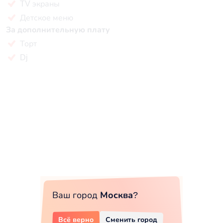
TV экраны
Детское меню
За дополнительную плату
Торт
Dj
Ваш город
Москва
?
Всё верно
Сменить город