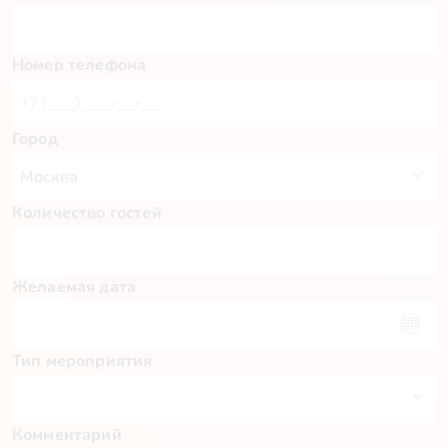
Номер телефона
Город
Количество гостей
Желаемая дата
Тип мероприятия
Комментарий
Пн
Вт
Ср
Чт
Пт
Сб
Вс