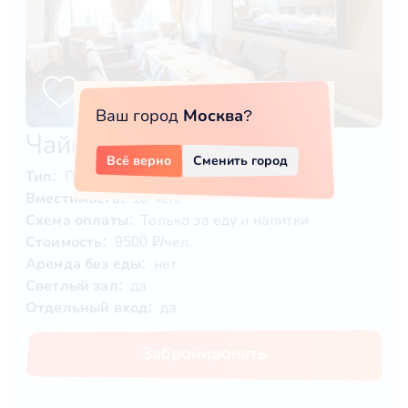
Ваш город
Москва
?
Чайный зал
Всё верно
Сменить город
Тип:
Помещение
Вместимость:
10 чел.
Схема оплаты:
Только за еду и напитки
Стоимость:
9500 ₽/чел.
Аренда без еды:
нет
Светлый зал:
да
Отдельный вход:
да
Забронировать