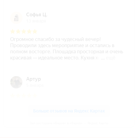
Зал ресторана «Барев» в «Барев» — Яндекс Карты