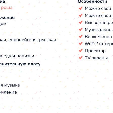
ие
Особенности
 роща
Можно свои
Можно свои 
ожение
Выездная ре
дом
Музыкальное
Велком зона
ая, европейская, русская
Wi-Fi / интер
Проектор
а еду и напитки
TV экраны
лнительную плату
я музыка
мление