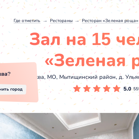
Где отметить
Рестораны
Ресторан «Зеленая роща»
Зал на 15 че
«Зеленая 
ква
?
Москва, МО, Мытищинский район, д. Улья
5.0
55
нить город