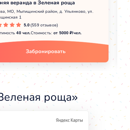
няя веранда в Зеленая роща
З
ва, МО, Мытищинский район, д. Ульянково, ул.
Мо
щинская 1
Мы
5.0
(559 отзывов)
тимость
40 чел.
Стоимость:
от 5000 ₽/чел.
Вм
Забронировать
Зеленая роща»