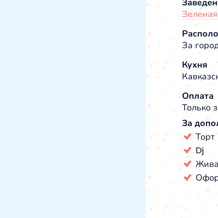
Заведен
Зеленая
Распол
За горо
Кухня
Кавказск
Оплата
Только з
За допо
Торт
Dj
Жива
Офор