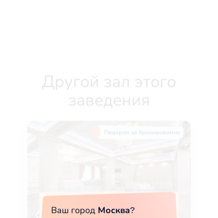
Другой зал этого
заведения
Подарок за бронирование
Ваш город
Москва
?