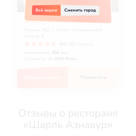
Всё верно
Сменить город
Большой зал в Шарль Азнавур
Москва, МО, г. Химки, Коммунальный
проезд, 2
4.6
(282 отзыва)
Вместимость
550 чел.
Стоимость:
от 4500 ₽/чел.
Забронировать
Позвонить
Отзывы о ресторане
«Шарль Азнавур»