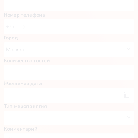
Номер телефона
Город
Количество гостей
Желаемая дата
Тип мероприятия
Комментарий
Пн
Вт
Ср
Чт
Пт
Сб
Вс