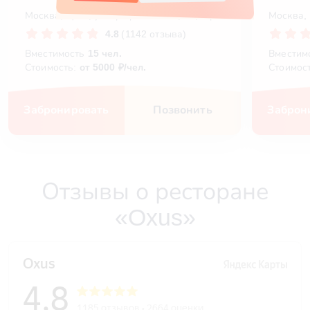
Москва, ЦАО, ул. Трифоновская, 24, стр. 1
Москва, 
4.8
(1142 отзыва)
Вместимость
15 чел.
Вместим
Стоимость:
от 5000 ₽/чел.
Стоимос
Забронировать
Позвонить
Заброн
Отзывы о ресторане
«Oxus»