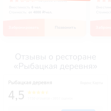
4.5
(1093 отзыва)
Вместимость
6 чел.
Вместим
Стоимость:
от 4000 ₽/чел.
Стоимос
Забронировать
Позвонить
Заброн
Отзывы о ресторане
«Рыбацкая деревня»