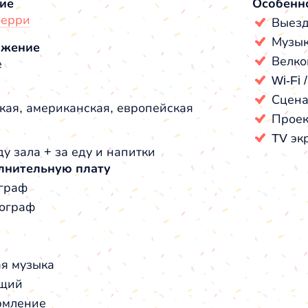
ие
Особенн
берри
Выезд
Музык
ожение
Велко
е
Wi-Fi 
Сцен
кая, американская, европейская
Проек
TV эк
у зала + за еду и напитки
лнительную плату
граф
ограф
я музыка
щий
мление