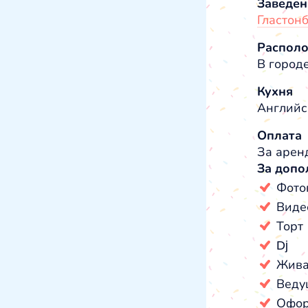
Заведен
Гластон
Распол
В город
Кухня
Английс
Оплата
За аренд
За допо
Фото
Виде
Торт
Dj
Жива
Веду
Офор