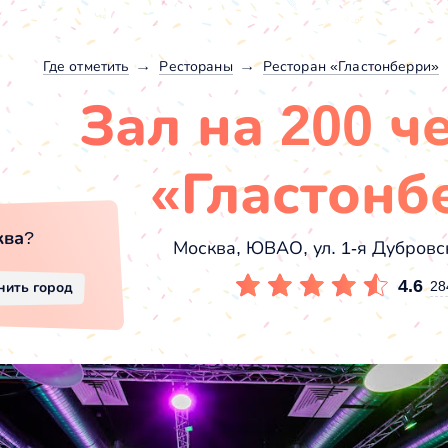
Где отметить
Рестораны
Ресторан «Гластонберри»
Зал на 200 ч
«Гластонб
ква
?
Москва, ЮВАО, ул. 1-я Дубровск
4.6
28
нить город