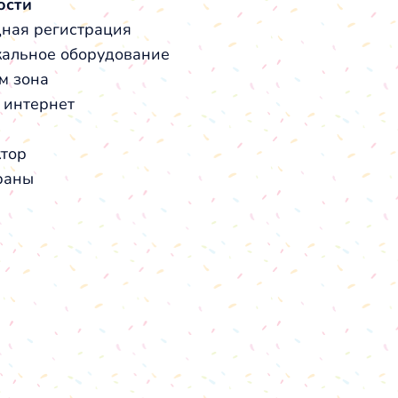
ости
ная регистрация
альное оборудование
м зона
/ интернет
а
тор
раны