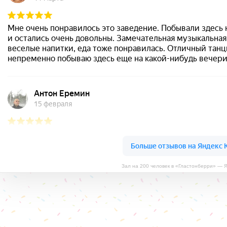
Зал на 200 человек в «Гластонберри» — 