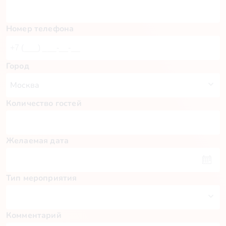
Номер телефона
Город
Количество гостей
Желаемая дата
Тип мероприятия
Комментарий
Пн
Вт
Ср
Чт
Пт
Сб
Вс