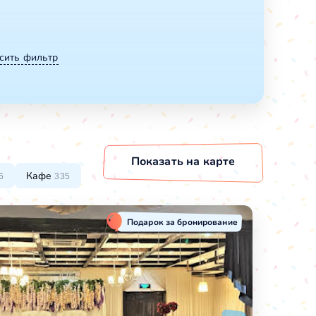
сить фильтр
Показать
на карте
Кафе
6
335
Подарок за бронирование