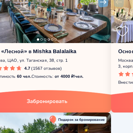
 «Лесной» в Mishka Balalaika
Осно
ва, ЦАО, ул. Таганская, 38, стр. 1
Москва
3, корп
4.7
(1567 отзывов)
тимость
60 чел.
Стоимость:
от 4000 ₽/чел.
Вмести
Забронировать
Подарок за бронирование