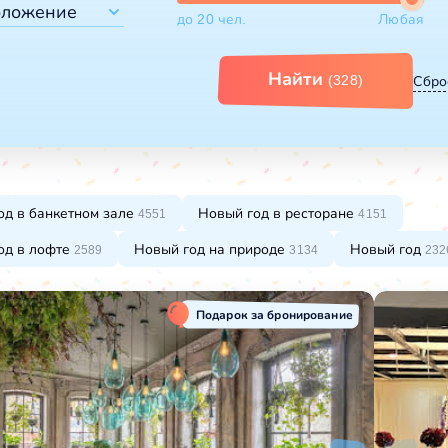
ускной
оложение
до 20 чел.
Любая
е
поратив
ты
городом
кетные залы
Найти
(328)
Сбро
ло моря
ло реки
ло озера
рах
ороде
нтре города
од в банкетном зале
Новый год в ресторане
4551
4151
од в лофте
Новый год на природе
Новый год
2589
3134
232
Подарок за бронирование