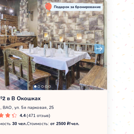
Подарок за бронирование
№2 в В Окошках
, ВАО, ул. 5я парковая, 25
4.4
(471 отзыв)
мость
30 чел.
Стоимость:
от 2500 ₽/чел.