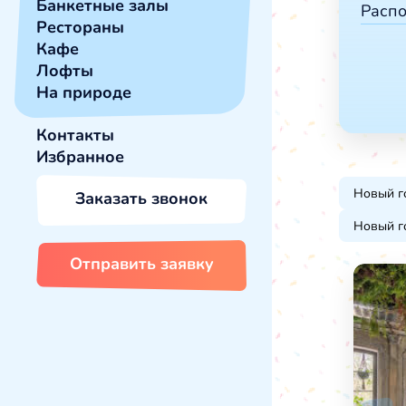
Банкетные залы
Вып
Расп
Каф
Рестораны
Кор
Лоф
Кафе
За 
Бан
Лофты
Око
На природе
Око
Око
Контакты
В го
Избранное
В г
В це
Новый г
Заказать звонок
Новый г
Отправить заявку