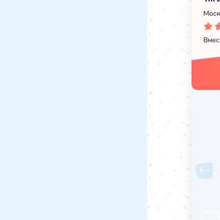
Моск
Вмес