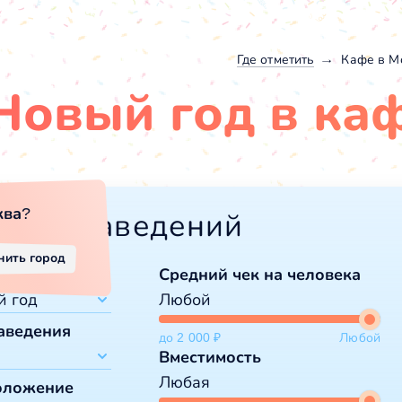
Где отметить
Кафе в М
Новый год в ка
ква
?
льтр заведений
нить город
приятие
Средний чек на человека
й год
Любой
аведения
до 2 000 ₽
Любой
дьба
Вместимость
ый год
Любая
ь рождения
оложение
тораны