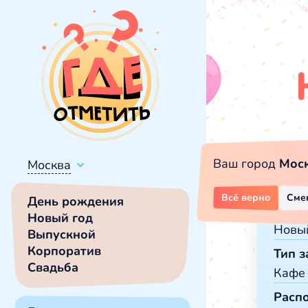
Ваш город
Мос
Москва
Фи
Всё верно
Сме
День рождения
Меро
Новый год
Новы
Выпускной
Корпоратив
Тип з
Сва
Свадьба
Кафе
Нов
Ден
Расп
Рес