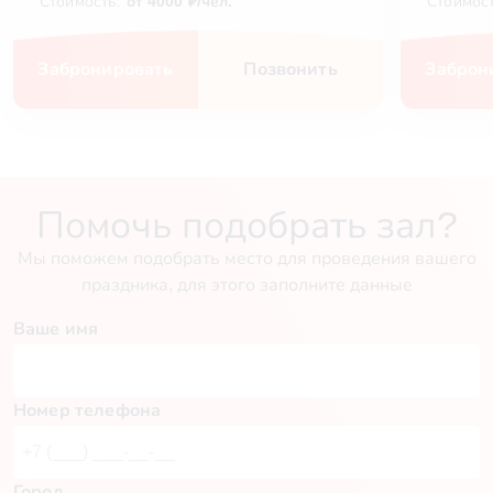
Стоимость:
от 4000 ₽/чел.
Стоимос
Забронировать
Позвонить
Заброн
Помочь подобрать зал?
Мы поможем подобрать место для проведения вашего
праздника, для этого заполните данные
Ваше имя
Номер телефона
Город