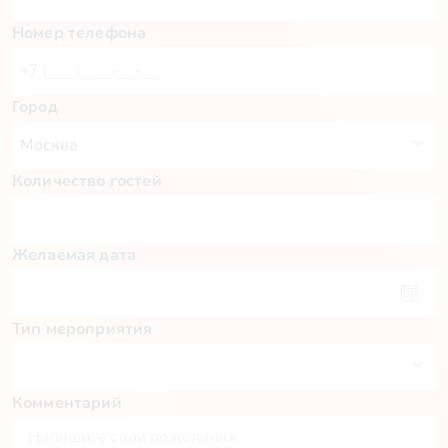
Номер телефона
Город
Количество гостей
Желаемая дата
Тип мероприятия
Комментарий
Пн
Вт
Ср
Чт
Пт
Сб
Вс
27
28
29
30
31
1
2