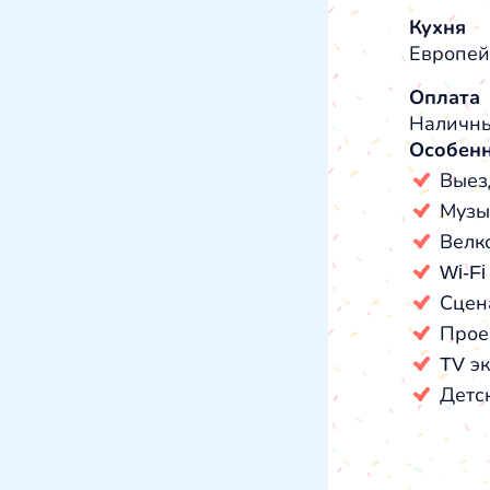
Кухня
Европей
Оплата
Наличны
Особен
Выез
Музы
Велк
Wi-Fi
Сцен
Прое
TV э
Детс