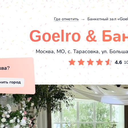
Где отметить
Банкетный зал «Goel
Goelro & Ба
Москва, МО, с. Тарасовка, ул. Больш
4.6
1
ква
?
нить город