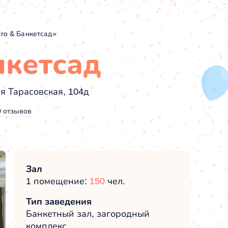
ro & Банкетсад»
нкетсад
ая Тарасовская, 104д
0 отзывов
Зал
1 помещение:
150
чел.
Тип заведения
Банкетный зал, загородный
комплекс