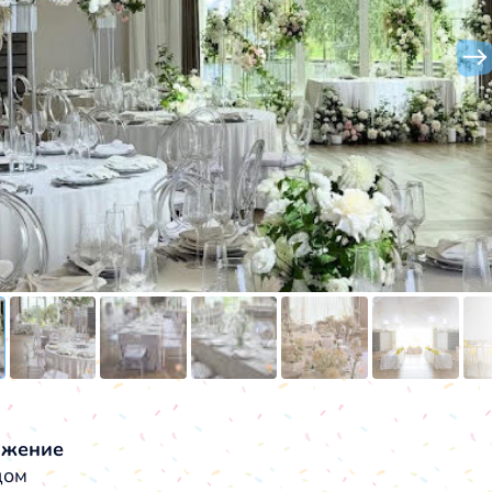
ожение
дом