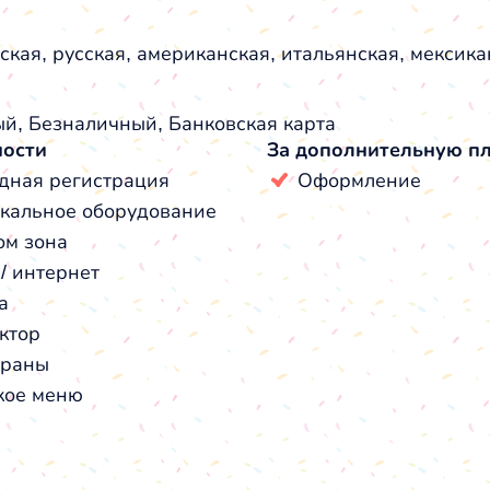
ская, русская, американская, итальянская, мексика
й, Безналичный, Банковская карта
ности
За дополнительную п
дная регистрация
Оформление
кальное оборудование
ом зона
 / интернет
а
ктор
краны
кое меню