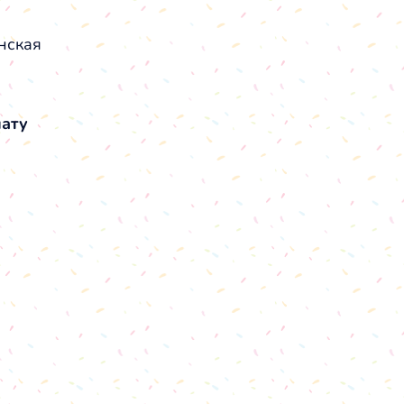
нская
лату