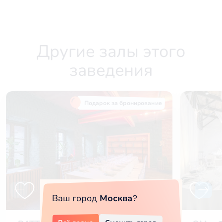
Другие залы этого
заведения
Подарок за бронирование
Ваш город
Москва
?