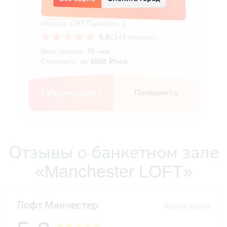
LOFT
Москва, СНТ Пыхчево, 1
5.0
(144 отзыва)
Вместимость
70 чел.
Стоимость:
от 5000 ₽/чел.
Забронировать
Позвонить
Отзывы о банкетном зале
«Manchester LOFT»