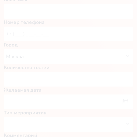
Номер телефона
Город
Количество гостей
Желаемая дата
Тип мероприятия
Комментарий
Пн
Вт
Ср
Чт
Пт
Сб
Вс