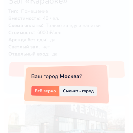
Зал «Караоке»
Тип:
Помещение
Вместимость:
40 чел.
Схема оплаты:
Только за еду и напитки
Стоимость:
6000 ₽/чел.
Аренда без еды:
да
Светлый зал:
нет
Отдельный вход:
да
Забронировать
Ваш город
Москва
?
Всё верно
Сменить город