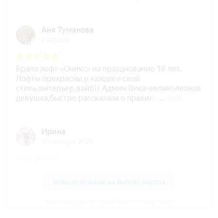
Лофт «Дримлофт» в «Лофты ВДНХ» — Яндекс Карты