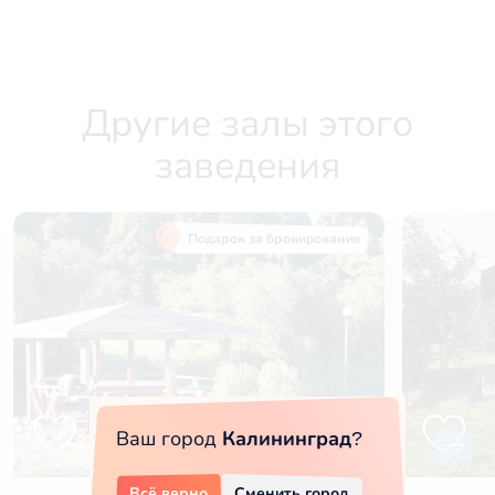
Другие залы этого
заведения
Подарок за бронирование
Ваш город
Калининград
?
Всё верно
Сменить город