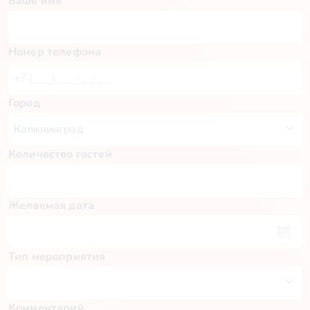
Ваше имя
Номер телефона
Город
Количество гостей
Желаемая дата
Тип мероприятия
Комментарий
Пн
Вт
Ср
Чт
Пт
Сб
Вс