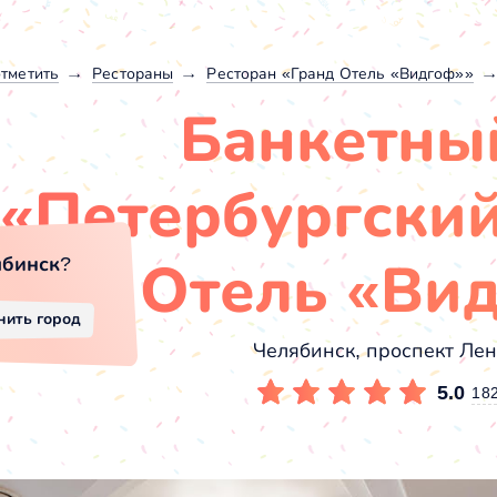
отметить
Рестораны
Ресторан «Гранд Отель «Видгоф»»
Банкетны
«Петербургский
ябинск
?
Отель «Ви
нить город
Челябинск, проспект Лен
5.0
18