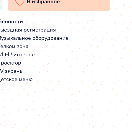
бенности
ыездная регистрация
узыкальное оборудование
елком зона
i-Fi / интернет
роектор
V экраны
етское меню