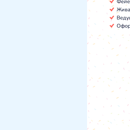
Фейе
Жива
Веду
Офор