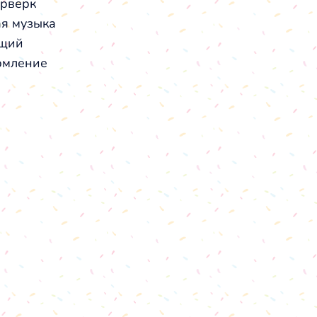
рверк
я музыка
щий
мление