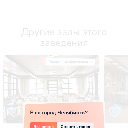
Другие залы этого
заведения
Подарок за бронирование
Ваш город
Челябинск
?
Всё верно
Сменить город