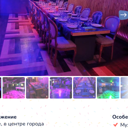
ожение
Особе
, в центре города
Му