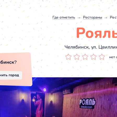
Где отметить
Рестораны
Рес
Роял
Челябинск, ул. Цвиллин
нет 
ябинск
?
нить город