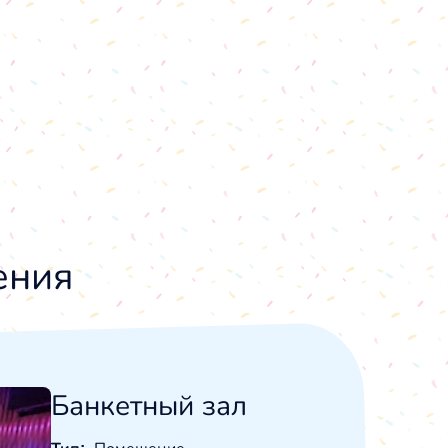
ения
Банкетный зал