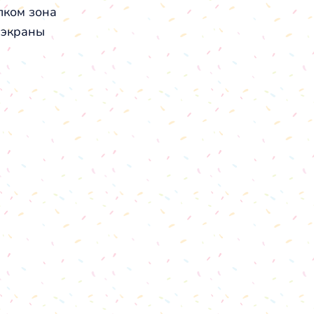
лком зона
 экраны