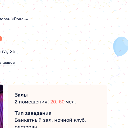
торан «Рояль»
ь
га, 25
отзывов
Залы
2 помещения:
20,
60
чел.
Тип заведения
Банкетный зал, ночной клуб,
ресторан