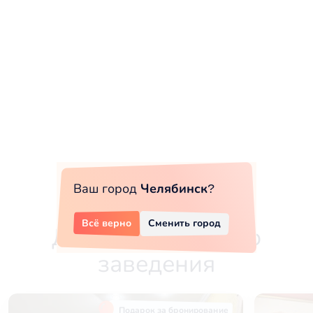
Ваш город
Челябинск
?
Всё верно
Сменить город
Другие залы этого
заведения
Подарок за бронирование