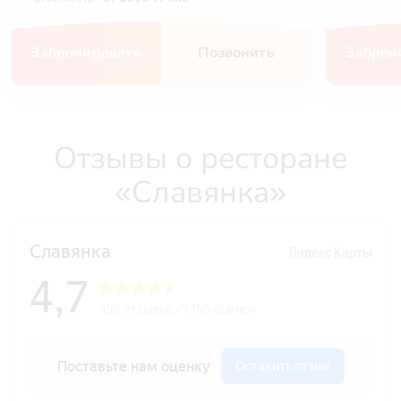
Забронировать
Позвонить
Заброн
Отзывы о ресторане
«Славянка»