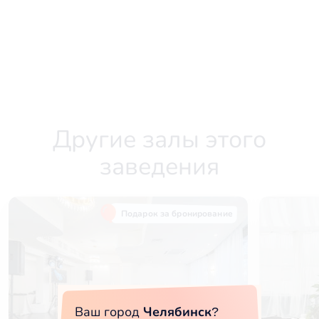
Другие залы этого
заведения
Подарок за бронирование
Ваш город
Челябинск
?