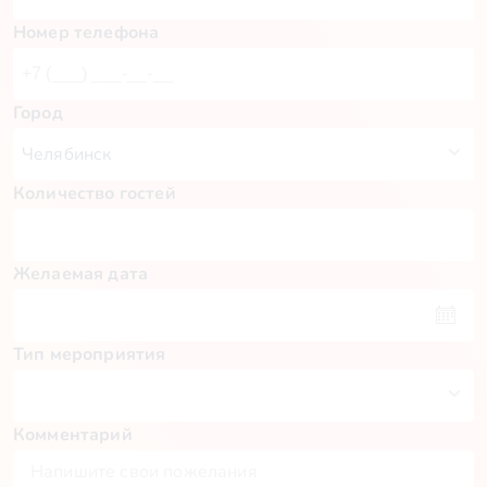
Номер телефона
Город
Количество гостей
Желаемая дата
Тип мероприятия
Комментарий
Пн
Вт
Ср
Чт
Пт
Сб
Вс
27
28
29
30
31
1
2