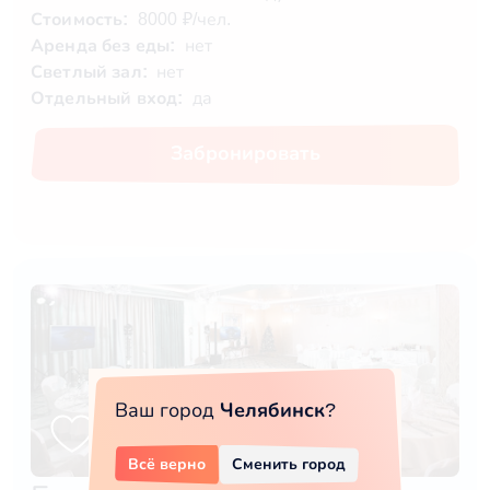
Стоимость:
8000 ₽/чел.
Аренда без еды:
нет
Светлый зал:
нет
Отдельный вход:
да
Забронировать
Ваш город
Челябинск
?
Всё верно
Сменить город