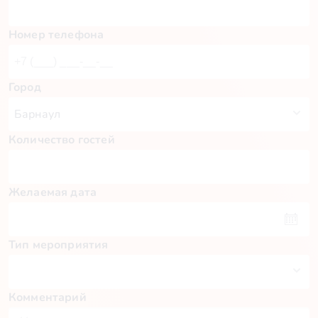
Номер телефона
Город
Количество гостей
Желаемая дата
Тип мероприятия
Комментарий
Пн
Вт
Ср
Чт
Пт
Сб
Вс