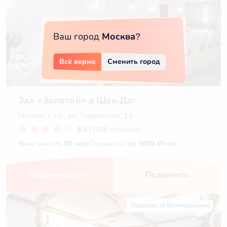
Ваш город
Москва
?
Всё верно
Сменить город
Зал «Золотой» в Шах-Даг
Москва, САО, ул. Талдомская, 13
4.4
(1538 отзывов)
Вместимость
50 чел.
Стоимость:
от 5000 ₽/чел.
Забронировать
Позвонить
Подарок за бронирование