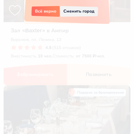
Всё верно
Сменить город
Зал «Baxter» в Ампир
Воронеж, пл. Ленина, 13
4.8
(515 отзывов)
Вместимость
10 чел.
Стоимость:
от 7500 ₽/чел.
Забронировать
Позвонить
Подарок за бронирование