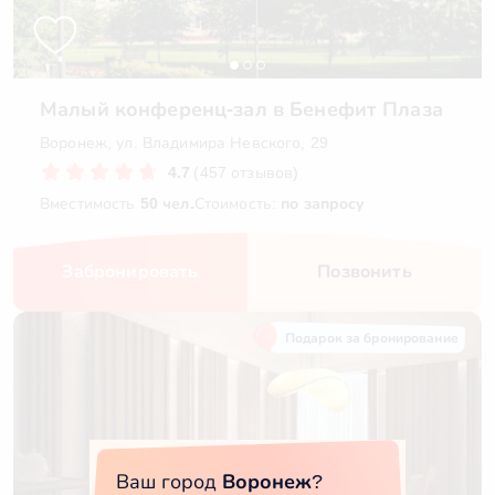
Малый конференц-зал в Бенефит Плаза
Воронеж, ул. Владимира Невского, 29
4.7
(457 отзывов)
Вместимость
50 чел.
Стоимость:
по запросу
Забронировать
Позвонить
Подарок за бронирование
Ваш город
Воронеж
?