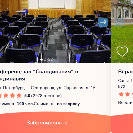
ференц-зал "Скандинавия" в
Вера
ндинавия
Санкт-
572
т-Петербург, г. Сестрорецк, ул. Парковая, д. 16
5.0
(2978 отзывов)
Вмести
тимость
100 чел.
Стоимость:
по запросу
Забронировать