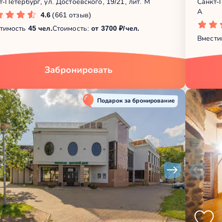
т-Петербург, ул. Достоевского, 19/21, лит. М
Санкт-
А
4.6
(661 отзыв)
тимость
45 чел.
Стоимость:
от 3700 ₽/чел.
Вмести
Забронировать
Подарок за бронирование