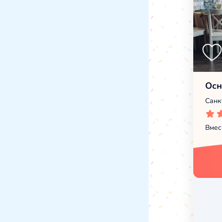
Осн
Санк
Вмес