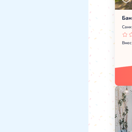
Бан
Санк
Вмес