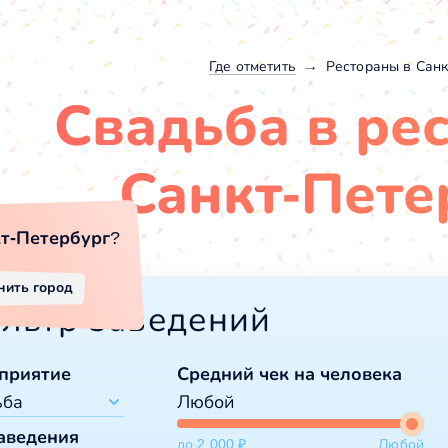
Где отметить
Рестораны в Санк
Свадьба в ре
Санкт-Пете
т-Петербург
?
нить город
льтр заведений
приятие
Средний чек на человека
ьба
Любой
аведения
до 2 000 ₽
Любой