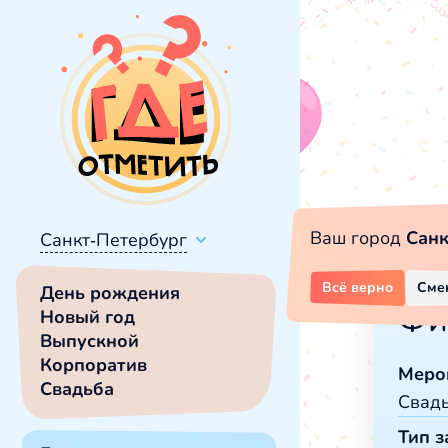
Ваш город
Санк
Санкт-Петербург
Всё верно
Сме
День рождения
Фи
Новый год
Выпускной
Корпоратив
Меро
Свадьба
Свад
Тип з