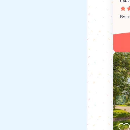
Санк
Вмес