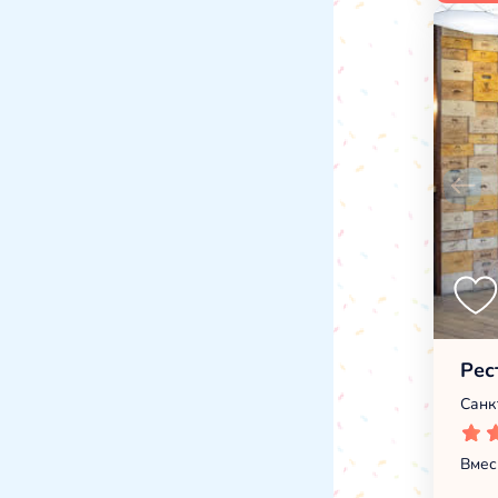
Рес
Санкт
Вмес