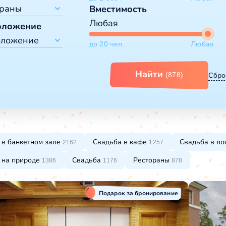
дьба
ораны
Вместимость
ый год
Любая
ь рождения
оложение
тораны
ускной
оложение
до 20 чел.
Любая
е
поратив
ты
городом
кетные залы
Найти
(878)
Сбро
ло моря
ло реки
ло озера
рах
ороде
нтре города
 в банкетном зале
Свадьба в кафе
Свадьба в ло
2162
1257
 на природе
Свадьба
Рестораны
1386
1176
878
Подарок за бронирование