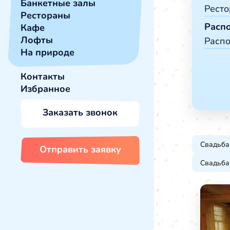
Сва
Банкетные залы
Рест
Нов
Рестораны
Ден
Расп
Кафе
Рес
Вып
Лофты
Расп
Каф
Кор
На природе
Лоф
За 
Бан
Контакты
Око
Избранное
Око
Око
Заказать звонок
В го
В г
В це
Свадьба
Отправить заявку
Свадьба