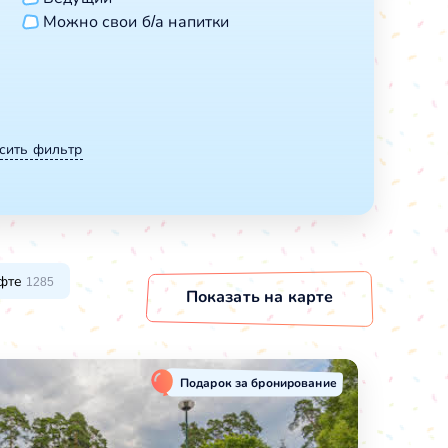
Можно свои б/а напитки
сить фильтр
фте
1285
Показать
на карте
Подарок за бронирование