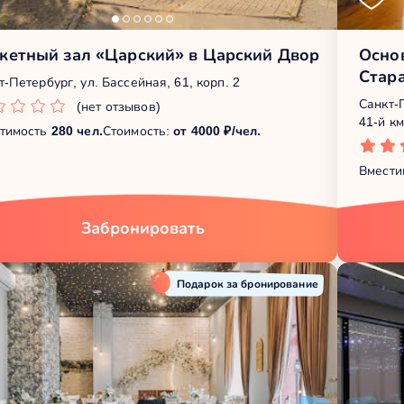
кетный зал «Царский» в Царский Двор
Основ
Стар
т-Петербург, ул. Бассейная, 61, корп. 2
Санкт-
(нет отзывов)
41-й км
тимость
280 чел.
Стоимость:
от 4000 ₽/чел.
Вмести
Забронировать
Подарок за бронирование