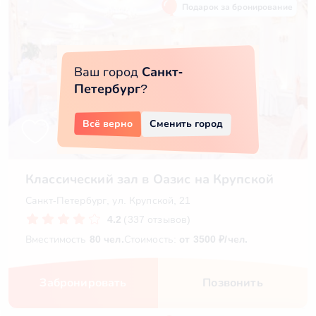
Подарок за бронирование
Ваш город
Санкт-
Петербург
?
Всё верно
Сменить город
Классический зал в Оазис на Крупской
Санкт-Петербург, ул. Крупской, 21
4.2
(337 отзывов)
Вместимость
80 чел.
Стоимость:
от 3500 ₽/чел.
Забронировать
Позвонить