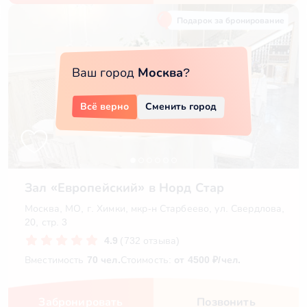
Подарок за бронирование
Ваш город
Москва
?
Всё верно
Сменить город
Зал «‎Европейский» в Норд Стар
Москва, МО, г. Химки, мкр-н Старбеево, ул. Свердлова,
20, стр. 3
4.9
(732 отзыва)
Вместимость
70 чел.
Стоимость:
от 4500 ₽/чел.
Забронировать
Позвонить