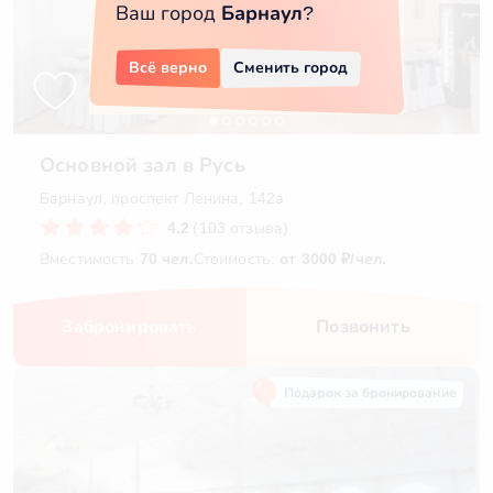
Ваш город
Барнаул
?
Всё верно
Сменить город
Основной зал в Русь
Барнаул, проспект Ленина, 142а
4.2
(103 отзыва)
Вместимость
70 чел.
Стоимость:
от 3000 ₽/чел.
Забронировать
Позвонить
Подарок за бронирование