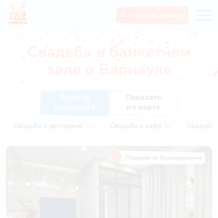
Отправить заявку
Свадьба в банкетном
зале в Барнауле
Показать
Фильтр
на карте
заведений
Свадьба в ресторане
Свадьба в кафе
Свадьба 
115
94
Подарок за бронирование